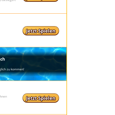
Jetzt Spielen
Ihnen
Jetzt Spielen