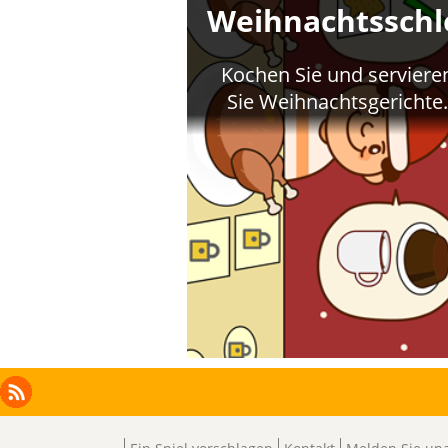
Facebook
Instagram
X
RSS
LinkedIn