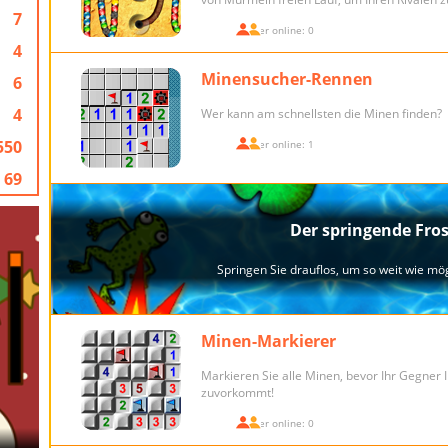
7
Spieler online: 0
4
Minensucher-Rennen
6
4
Wer kann am schnellsten die Minen finden?
550
Spieler online: 1
69
Minen-Markierer
Markieren Sie alle Minen, bevor Ihr Gegner 
zuvorkommt!
Spieler online: 0