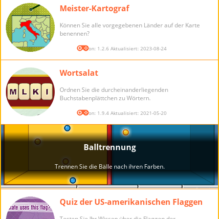
Meister-Kartograf
Können Sie alle vorgegebenen Länder auf der Karte
benennen?
Version: 1.2.6 Aktualisiert: 2023-08-24
Wortsalat
Ordnen Sie die durcheinanderliegenden
Buchstabenplättchen zu Wörtern.
Version: 1.9.4 Aktualisiert: 2021-05-20
Quiz der US-amerikanischen Flaggen
Testen Sie Ihr Wissen über die Flaggen der