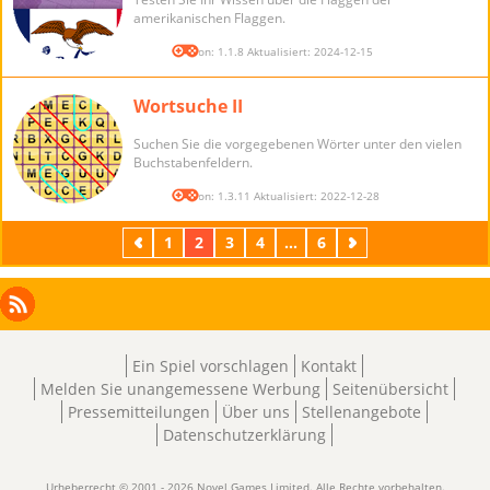
amerikanischen Flaggen.
Version: 1.1.8 Aktualisiert: 2024-12-15
Wortsuche II
Suchen Sie die vorgegebenen Wörter unter den vielen
Buchstabenfeldern.
Version: 1.3.11 Aktualisiert: 2022-12-28
Zurück
1
2
3
4
...
6
Weiter
Facebook
Instagram
X
RSS
LinkedIn
Ein Spiel vorschlagen
Kontakt
Melden Sie unangemessene Werbung
Seitenübersicht
Pressemitteilungen
Über uns
Stellenangebote
Datenschutzerklärung
Urheberrecht © 2001 - 2026 Novel Games Limited. Alle Rechte vorbehalten.