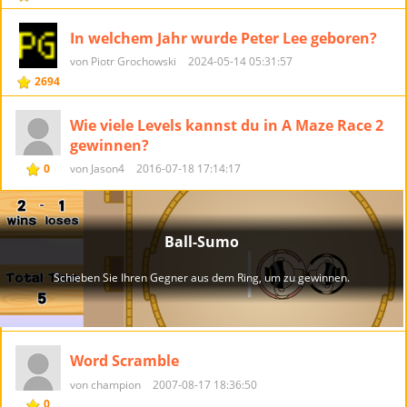
In welchem Jahr wurde Peter Lee geboren?
von Piotr Grochowski
2024-05-14 05:31:57
2694
Wie viele Levels kannst du in A Maze Race 2
gewinnen?
0
von Jason4
2016-07-18 17:14:17
Word Scramble
von champion
2007-08-17 18:36:50
0