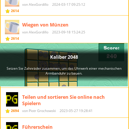
von AlexGordillo
2024-03-17 09:25:12
2614
Wiegen von Münzen
von AlexGordillo
2023-09-18 15:24:25
2614
Teilen und sortieren Sie online nach
Spielern
2694
von Piotr Grochowski
2023-05-27 19:28:41
Führerschein