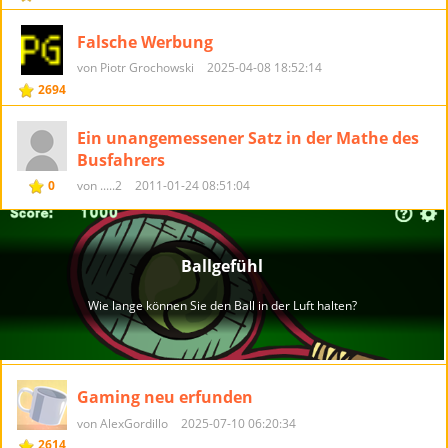
Falsche Werbung
von Piotr Grochowski
2025-04-08 18:52:14
2694
Ein unangemessener Satz in der Mathe des
Busfahrers
0
von .....2
2011-01-24 08:51:04
Gaming neu erfunden
von AlexGordillo
2025-07-10 06:20:34
2614