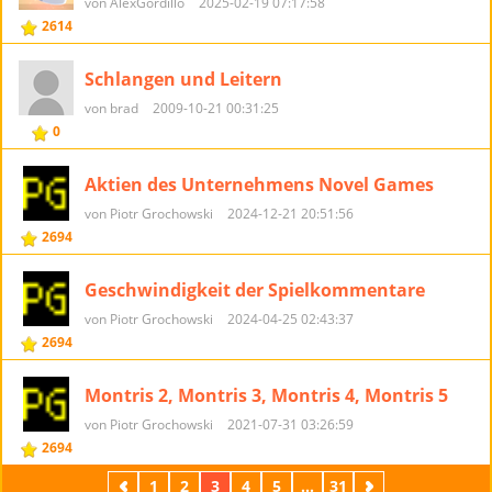
von AlexGordillo
2025-02-19 07:17:58
2614
Schlangen und Leitern
von brad
2009-10-21 00:31:25
0
Aktien des Unternehmens Novel Games
von Piotr Grochowski
2024-12-21 20:51:56
2694
Geschwindigkeit der Spielkommentare
von Piotr Grochowski
2024-04-25 02:43:37
2694
Montris 2, Montris 3, Montris 4, Montris 5
von Piotr Grochowski
2021-07-31 03:26:59
2694
Zurück
1
2
3
4
5
...
31
Weiter