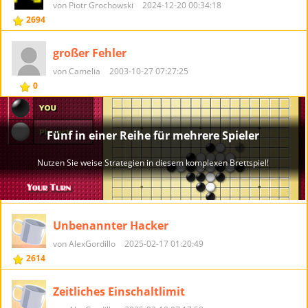
von Piotr Grochowski
2024-12-20 00:34:18
2694
großer Fehler
von Camelia
2003-10-27 07:27:25
0
Unbenannter Hacker
von AlexGordillo
2025-02-17 01:20:49
2614
Zeitliches Einschaltlimit