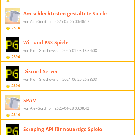
Am schlechtesten gestaltete Spiele
von AlexGordillo
2025-05-05 00:40:17
2614
Wii- und PS3-Spiele
von Piotr Grochowski
2025-01-08 18:34:08
2694
Discord-Server
von Piotr Grochowski
2021-06-29 20:38:03
2694
SPAM
von AlexGordillo
2025-04-28 03:08:42
2614
Scraping-API für neuartige Spiele