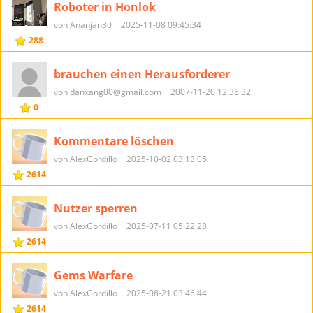
Roboter in Honlok
von Ananjan30
2025-11-08 09:45:34
288
brauchen einen Herausforderer
von danxang00@gmail.com
2007-11-20 12:36:32
0
Kommentare löschen
von AlexGordillo
2025-10-02 03:13:05
2614
Nutzer sperren
von AlexGordillo
2025-07-11 05:22:28
2614
Gems Warfare
von AlexGordillo
2025-08-21 03:46:44
2614