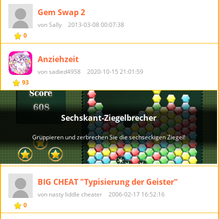
Gem Swap 2
von Sally
2013-03-08 00:07:38
0
Anziehzeit
von sadied4958
2020-10-15 21:01:59
93
BIG CHEAT "Typisierung der Geister"
von nasty liddle cheater
2006-02-17 16:52:16
0