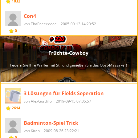
1032
Con4
von ThaPeeeeeeee
2005-09-13 14:20:52
0
3 Lösungen für Fields Seperation
von AlexGordillo
2019-09-15 07:05:57
2614
Badminton-Spiel Trick
von Kiran
2009-08-26 23:22:21
0