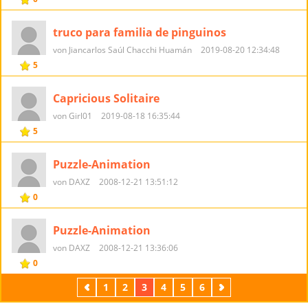
truco para familia de pinguinos
von Jiancarlos Saúl Chacchi Huamán
2019-08-20 12:34:48
5
Capricious Solitaire
von Girl01
2019-08-18 16:35:44
5
Puzzle-Animation
von DAXZ
2008-12-21 13:51:12
0
Puzzle-Animation
von DAXZ
2008-12-21 13:36:06
0
Zurück
1
2
3
4
5
6
Weiter