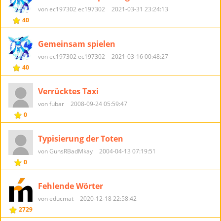
von ec197302 ec197302
2021-03-31 23:24:13
40
Gemeinsam spielen
von ec197302 ec197302
2021-03-16 00:48:27
40
Verrücktes Taxi
von fubar
2008-09-24 05:59:47
0
Typisierung der Toten
von GunsRBadMkay
2004-04-13 07:19:51
0
Fehlende Wörter
von educmat
2020-12-18 22:58:42
2729