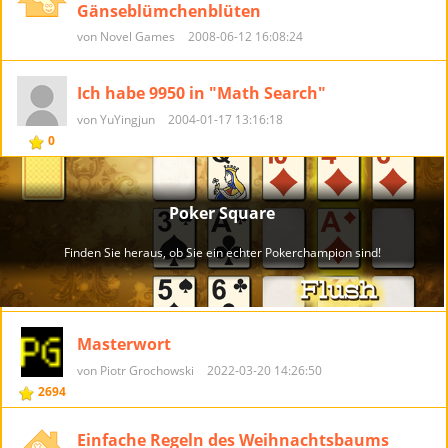
Gänseblümchenblüten
von Novel Games
2008-06-12 16:08:24
Ich habe 9950 in "Math Search"
von YuYingjun
2004-01-17 13:16:18
0
Masterwort
von Piotr Grochowski
2022-03-20 14:26:50
2694
Einfache Regeln des Weihnachtsbaums