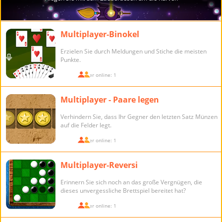
Multiplayer-Binokel
Erzielen Sie durch Meldungen und Stiche die meisten
Punkte.
Spieler online: 1
Multiplayer - Paare legen
Verhindern Sie, dass Ihr Gegner den letzten Satz Münzen
auf die Felder legt.
Spieler online: 1
Multiplayer-Reversi
Erinnern Sie sich noch an das große Vergnügen, die
dieses unvergessliche Brettspiel bereitet hat?
Spieler online: 1