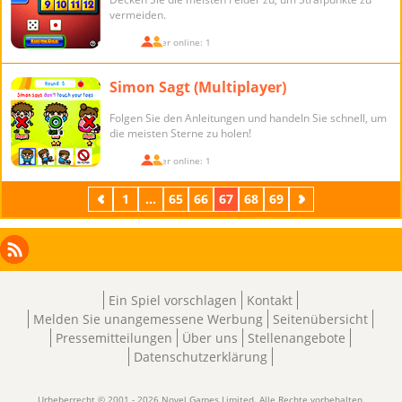
vermeiden.
Spieler online: 1
Simon Sagt (Multiplayer)
Folgen Sie den Anleitungen und handeln Sie schnell, um
die meisten Sterne zu holen!
Spieler online: 1
Zurück
1
...
65
66
67
68
69
Weiter
Facebook
Instagram
X
RSS
LinkedIn
Ein Spiel vorschlagen
Kontakt
Melden Sie unangemessene Werbung
Seitenübersicht
Pressemitteilungen
Über uns
Stellenangebote
Datenschutzerklärung
Urheberrecht © 2001 - 2026 Novel Games Limited. Alle Rechte vorbehalten.