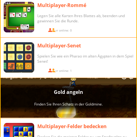
Multiplayer-Rommé
Legen Sie alle Karten Ihres Blattes ab, beenden und
gewinnen Sie die Runde.
Spieler online: 0
Multiplayer-Senet
Spielen Sie wie ein Pharao im alten Ägypten in dem Spiel
Senet!
Spieler online: 1
Multiplayer-Felder bedecken
Decken Sie die meisten Felder zu, um Strafpunkte zu