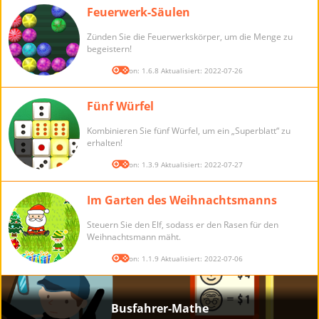
Feuerwerk-Säulen
Zünden Sie die Feuerwerkskörper, um die Menge zu
begeistern!
Version: 1.6.8 Aktualisiert: 2022-07-26
Fünf Würfel
Kombinieren Sie fünf Würfel, um ein „Superblatt“ zu
erhalten!
Version: 1.3.9 Aktualisiert: 2022-07-27
Im Garten des Weihnachtsmanns
Steuern Sie den Elf, sodass er den Rasen für den
Weihnachtsmann mäht.
Version: 1.1.9 Aktualisiert: 2022-07-06