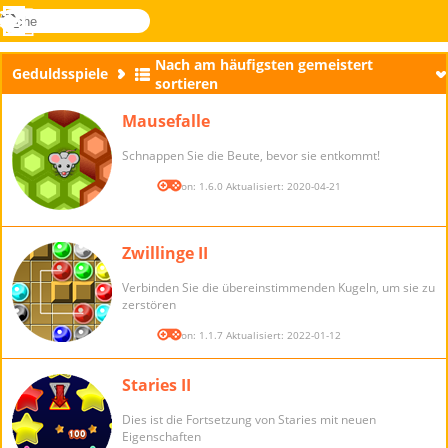
suche
Menü
Novel
Anmelden
Games
Nach am häufigsten gemeistert
Geduldsspiele
sortieren
Mausefalle
Schnappen Sie die Beute, bevor sie entkommt!
Version: 1.6.0 Aktualisiert: 2020-04-21
Zwillinge II
Verbinden Sie die übereinstimmenden Kugeln, um sie zu
zerstören
Version: 1.1.7 Aktualisiert: 2022-01-12
Staries II
Dies ist die Fortsetzung von Staries mit neuen
Eigenschaften