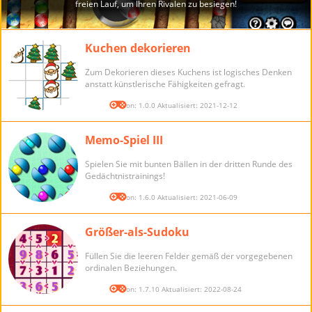
Kuchen dekorieren
Zum Dekorieren dieses Kuchens ist logisches Denken
anstatt künstlerische Fähigkeiten gefragt.
Version: 1.0.0 Aktualisiert: 2021-12-12
Memo-Spiel III
Spielen Sie mit bunten Bällen in der dritten Runde des
Gedächtnistrainings!
Version: 1.6.0 Aktualisiert: 2021-06-09
Größer-als-Sudoku
Füllen Sie die leeren Felder gemäß der vorgegebenen
ordinalen Beziehungen.
Version: 1.7.10 Aktualisiert: 2022-08-24