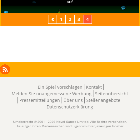
Zurück
1
2
3
4
Facebook
Instagram
X
RSS
LinkedIn
Ein Spiel vorschlagen
Kontakt
Melden Sie unangemessene Werbung
Seitenübersicht
Pressemitteilungen
Über uns
Stellenangebote
Datenschutzerklärung
Urheberrecht © 2001 - 2026 Novel Games Limited. Alle Rechte vorbehalten.
Die aufgeführten Markenzeichen sind Eigentum ihrer jeweiligen Inhaber.