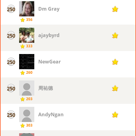
Dm Gray
250
30
356
ajaybyrd
250
30
333
NewGear
250
30
260
周祐德
250
30
203
AndyNgan
250
30
303