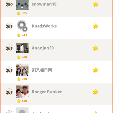
snowman18
250
30
985
KnedsWorks
261
29
243
Ananjan30
261
29
288
劉又榛日間
261
29
260
Rodger Bunker
261
29
530