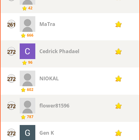
42
MaTra
261
29
666
Cedrick Phadael
272
28
96
NIOKAL
272
28
602
flower81596
272
28
787
Gen K
272
28