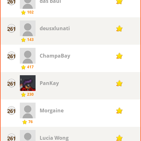
das baul
261
29
102
deusxlunati
261
29
143
ChampaBay
261
29
417
PanKay
261
29
230
Morgaine
261
29
76
Lucia Wong
261
29