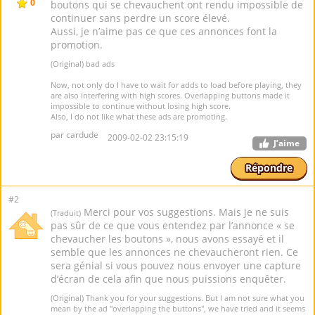
0
boutons qui se chevauchent ont rendu impossible de
continuer sans perdre un score élevé.
Aussi, je n’aime pas ce que ces annonces font la
promotion.
(Original) bad ads
Now, not only do I have to wait for adds to load before playing, they
are also interfering with high scores. Overlapping buttons made it
impossible to continue without losing high score.
Also, I do not like what these ads are promoting.
par cardude
2009-02-02 23:15:19
J’aime
Répondre
#2
Merci pour vos suggestions. Mais je ne suis
(Traduit)
pas sûr de ce que vous entendez par l’annonce « se
chevaucher les boutons », nous avons essayé et il
semble que les annonces ne chevaucheront rien. Ce
sera génial si vous pouvez nous envoyer une capture
d’écran de cela afin que nous puissions enquêter.
(Original) Thank you for your suggestions. But I am not sure what you
mean by the ad "overlapping the buttons", we have tried and it seems