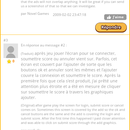
that the ads will not overlap anything. It will be great if you can send
us a screenshot of that so that we can investigate.
par Novel Games
2009-02-02 23:47:18
J’aime
Répondre
#3
En réponse au message #2 :
après jeu jouer l’écran pour se connecter,
(Traduit)
soumettre score ou annuler vient sur. Parfois, cet
0
écran est couvert par l’ajouter de sorte que les
boutons ok et annuler sont les mêmes et l’ajouter
couvre la connexion et soumettre le score. Après la
première fois que cela s’est produit, j’ai prêté une
attention plus étroite et a été en mesure de cliquer
sur soumettre le score à travers les graphiques
ajouter.
(Original) after game play the screen for login, submit score or cancel
comes on. Sometimes this screen is covered by the add so the ok and
cancel buttons are the same and the add is covering the login and
submit score. After the first time this happened I paid closer attention
and was able to click on submit score through the add graphics.