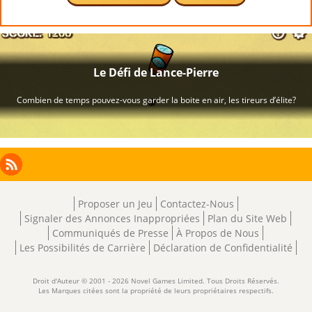
Facebook
Instagram
X
RSS
LinkedIn
Proposer un Jeu
Contactez-Nous
Signaler des Annonces Inappropriées
Plan du Site Web
Communiqués de Presse
À Propos de Nous
Les Possibilités de Carrière
Déclaration de Confidentialité
Droit d'Auteur © 2001 - 2026 Novel Games Limited. Tous Droits Réservés.
Les Marques citées sont la propriété de leurs propriétaires respectifs.