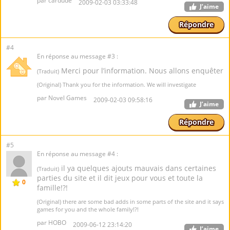
par cardude
2009-02-03 03:33:48
J’aime
Répondre
#4
En réponse au message #3 :
Merci pour l’information. Nous allons enquêter
(Traduit)
(Original) Thank you for the information. We will investigate
par Novel Games
2009-02-03 09:58:16
J’aime
Répondre
#5
En réponse au message #4 :
il ya quelques ajouts mauvais dans certaines
(Traduit)
parties du site et il dit jeux pour vous et toute la
0
famille!?!
(Original) there are some bad adds in some parts of the site and it says
games for you and the whole family!?!
par HOBO
2009-06-12 23:14:20
J’aime