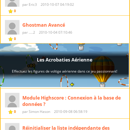
par Eric3
2010-10-07 04:19:02
0
Ghostman Avancé
par .....2
2010-10-04 07:10:46
0
Module Highscore : Connexion à la base de
données ?
0
par Simon Hason
2010-09-08 06:58:19
Réinitialiser la liste indépendante des