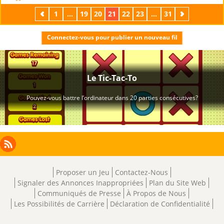
Précédent
1
...
19
20
21
22
23
...
31
Suivant
Connectez-vous pour publier un nouveau fil
Facebook
Instagram
X
RSS
LinkedIn
Proposer un Jeu
Contactez-Nous
Signaler des Annonces Inappropriées
Plan du Site Web
Communiqués de Presse
À Propos de Nous
Les Possibilités de Carrière
Déclaration de Confidentialité