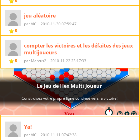
0
jeu aléatoire
par VIC
2010-11-30 07:59:47
0
compter les victoires et les défaites des jeux
multijoueurs
0
par Marcus2
2010-11-22 23:17:33
Ya!
par VIC
2010-11-11 07:42:38