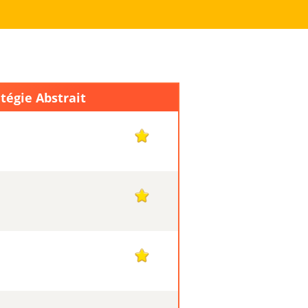
tégie Abstrait
1
1
1