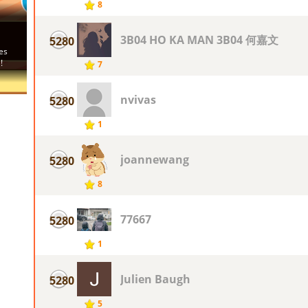
8
3B04 HO KA MAN 3B04 何嘉文
5280
7
nvivas
5280
1
joannewang
5280
8
77667
5280
1
Julien Baugh
5280
5