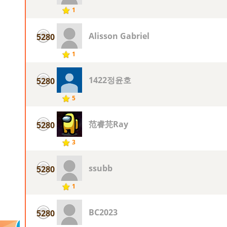
1
Alisson Gabriel
5280
1
1422정윤호
5280
5
范睿芫Ray
5280
3
ssubb
5280
1
BC2023
5280