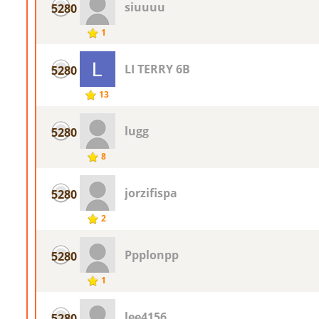
siuuuu
5280
1
LI TERRY 6B
5280
13
lugg
5280
8
jorzifispa
5280
2
Ppplonpp
5280
1
lee4156
5280