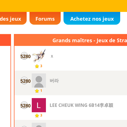
des jeux
Forums
Achetez nos jeux
Grands maîtres - Jeux de Stra
ｘ
5280
3
버라
5280
1
LEE CHEUK WING 6B14李卓穎
5280
3