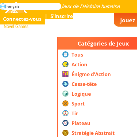
rechercher
français
La maîtrise de tous les jeux de l’histoire humaine
S'inscrire
Connectez-vous
Jouez 
Novel Games
Catégories de Jeux
Tous
Action
Énigme d'Action
Casse-tête
Logique
Sport
Tir
Plateau
Stratégie Abstrait