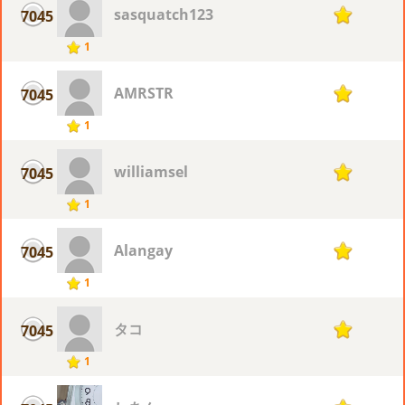
sasquatch123
7045
1
1
AMRSTR
7045
1
1
williamsel
7045
1
1
Alangay
7045
1
1
タコ
7045
1
1