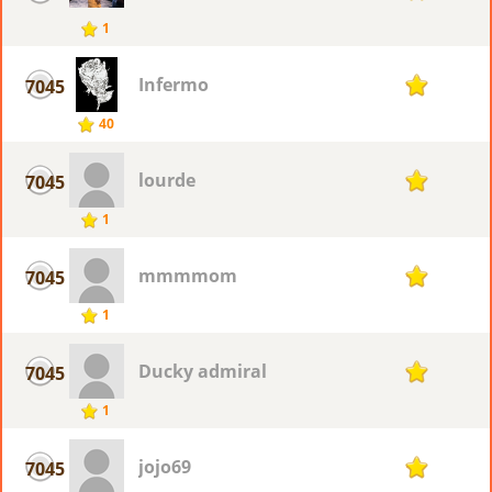
1
Infermo
7045
1
40
lourde
7045
1
1
mmmmom
7045
1
1
Ducky admiral
7045
1
1
jojo69
7045
1