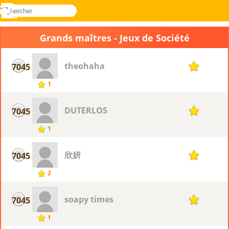
rechercher
Menu
Novel
Connectez-
Games
vous
Grands maîtres - Jeux de Société
theohaha
7045
1
1
DUTERLOS
7045
1
1
欣妍
7045
1
2
soapy times
7045
1
1