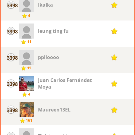
IkaIka
3398
1
4
leung ting fu
3398
1
11
ppiioooo
3398
1
15
Juan Carlos Fernández
3398
1
Moya
4
Maureen13EL
3398
1
161