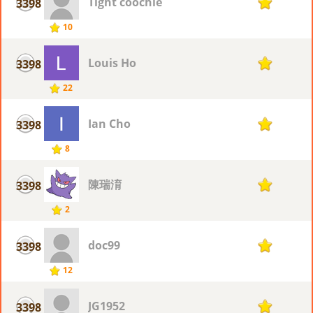
Tight coochie
3398
1
10
Louis Ho
3398
1
22
Ian Cho
3398
1
8
陳瑞淯
3398
1
2
doc99
3398
1
12
JG1952
3398
1