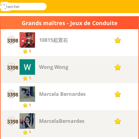
rechercher
Menu
Novel
Connectez-
Games
vous
Grands maîtres - Jeux de Conduite
10815起宣右
3398
1
3
Wong Wong
3398
1
1
Marcela Bernardes
3398
1
1
MarcelaBernardes
3398
1
1