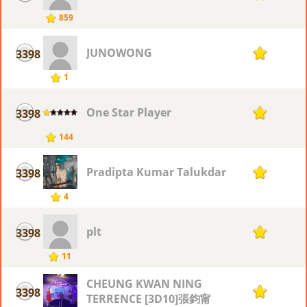
859
JUNOWONG
3398
1
1
One Star Player
3398
1
144
Pradipta Kumar Talukdar
3398
1
4
plt
3398
1
11
CHEUNG KWAN NING
3398
1
TERRENCE [3D10]張鈞甯