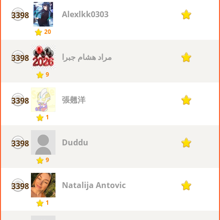
Alexlkk0303
3398
1
20
مراد هشام جبرا
3398
1
9
張翹洋
3398
1
1
Duddu
3398
1
9
Natalija Antovic
3398
1
1