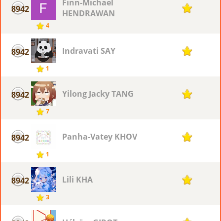
Finn-Michael
8942
1
HENDRAWAN
4
Indravati SAY
8942
1
1
Yilong Jacky TANG
8942
1
7
Panha-Vatey KHOV
8942
1
1
Lili KHA
8942
1
3