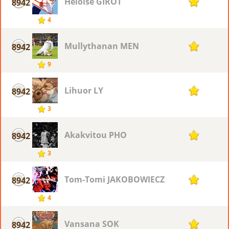
Héloïse GIROT
8942
1
4
Mullythanan MEN
8942
1
9
Lihuor LY
8942
1
3
Akakvitou PHO
8942
1
3
Tom-Tomi JAKOBOWIECZ
8942
1
4
Vansana SOK
8942
1