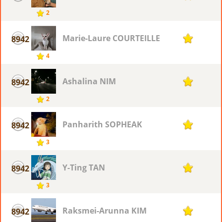
2
Marie-Laure COURTEILLE
8942
1
4
Ashalina NIM
8942
1
2
Panharith SOPHEAK
8942
1
3
Y-Ting TAN
8942
1
3
Raksmei-Arunna KIM
8942
1