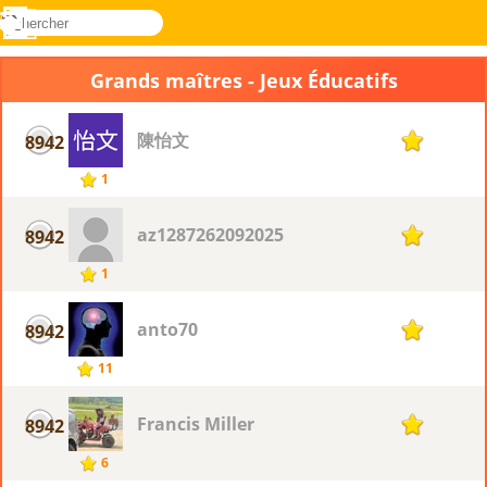
rechercher
Menu
Novel
Connectez-
Games
vous
Grands maîtres - Jeux Éducatifs
陳怡文
8942
1
1
az1287262092025
8942
1
1
anto70
8942
1
11
Francis Miller
8942
1
6