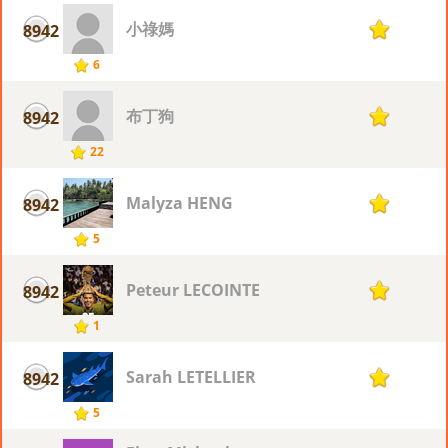
小祿媽
8942
1
6
布丁狗
8942
1
22
Malyza HENG
8942
1
5
Peteur LECOINTE
8942
1
1
Sarah LETELLIER
8942
1
5