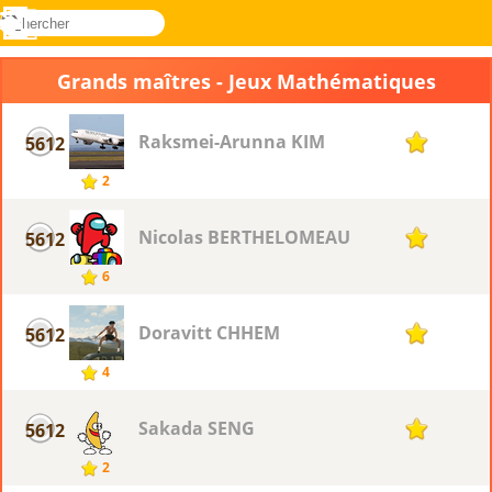
rechercher
Menu
Novel
Connectez-
Games
vous
Grands maîtres - Jeux Mathématiques
Raksmei-Arunna KIM
5612
1
2
Nicolas BERTHELOMEAU
5612
1
6
Doravitt CHHEM
5612
1
4
Sakada SENG
5612
1
2