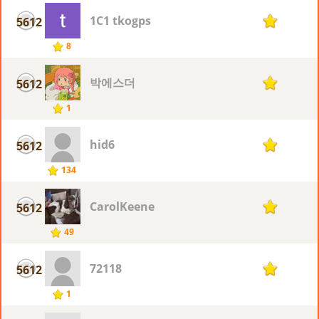
1C1 tkogps
5612
1
8
박에스더
5612
1
1
hid6
5612
1
134
CarolKeene
5612
1
49
72118
5612
1
1