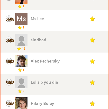
1
Ms Lee
5608
1
1
sindbad
5608
1
16
Alex Pechersky
5608
1
1
Lol s b you die
5608
1
3
Hilary Boley
5608
1