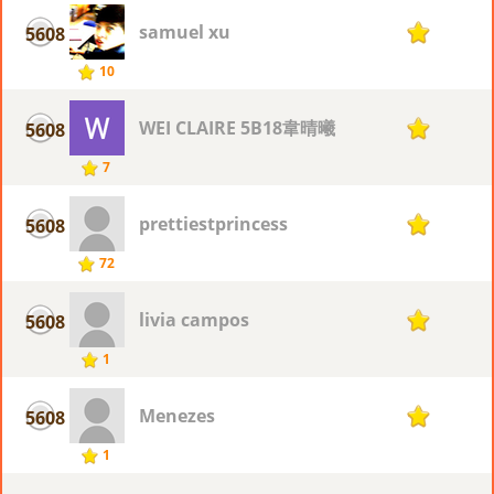
samuel xu
5608
1
10
WEI CLAIRE 5B18韋晴曦
5608
1
7
prettiestprincess
5608
1
72
livia campos
5608
1
1
Menezes
5608
1
1