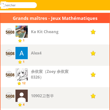
rechercher
Menu
Novel
Connectez-
Games
vous
Grands maîtres - Jeux Mathématiques
Ka Kit Cheang
5608
1
1
Alex4
5608
1
1
佘依宸（Zoey 佘依宸
5608
1
0326）
12
10902고현우
5608
1
4