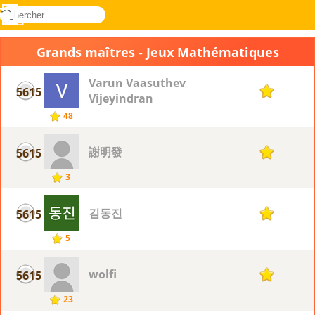
rechercher
Menu
Novel
Connectez-
Games
vous
Grands maîtres - Jeux Mathématiques
Varun Vaasuthev
5615
1
Vijeyindran
48
謝明發
5615
1
3
김동진
5615
1
5
wolfi
5615
1
23