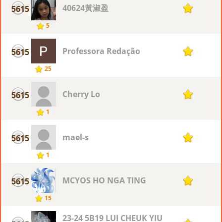
40624黃淑盈
5615
1
5
Professora Redação
5615
1
25
Cherry Lo
5615
1
1
mael-s
5615
1
1
MCYOS HO NGA TING
5615
1
15
23-24 5B19 LUI CHEUK YIU