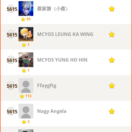
蔡家勝（小蔡）
5615
1
55
MCYOS LEUNG KA WING
5615
1
1
MCYOS YUNG HO HIN
5615
1
1
Ffaygftg
5615
1
113
Nagy Angela
5615
1
3