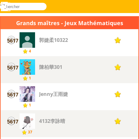
rechercher
Menu
Novel
Connectez-
Games
vous
Grands maîtres - Jeux Mathématiques
郭婕柔10322
5617
1
4
陳柏華301
5617
1
1
Jenny王雨婕
5617
1
1
4132李詠晴
5617
1
37