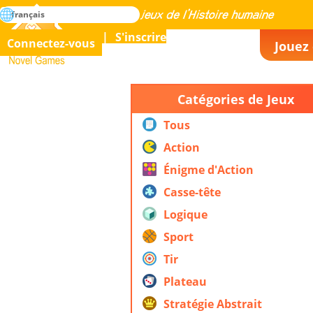
rechercher
français
La maîtrise de tous les jeux de l’histoire humaine
S'inscrire
Connectez-vous
Jouez 
Novel Games
Catégories de Jeux
Tous
Action
Énigme d'Action
Casse-tête
Logique
Sport
Tir
Plateau
Stratégie Abstrait