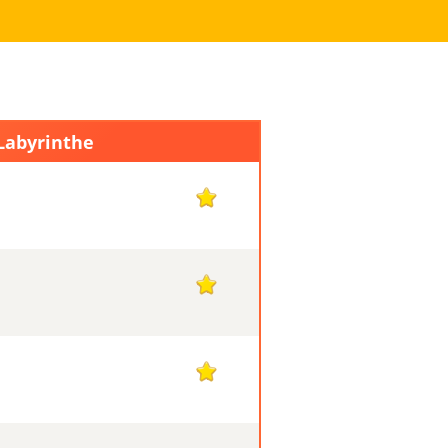
 Labyrinthe
17
17
17