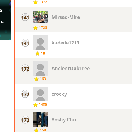
1372
Mirsad-Mire
141
1723
kadede1219
141
18
AncientOakTree
172
163
crocky
172
1485
Yoshy Chu
172
158