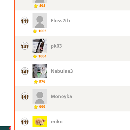
494
Floss2th
141
1005
pk03
141
1004
Nebulae3
141
976
Moneyka
141
999
miko
141