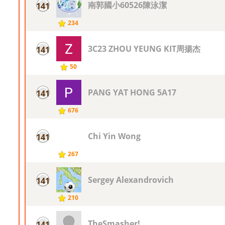
南郭國小60526陳泳潔
141
234
3C23 ZHOU YEUNG KIT周揚杰
141
50
PANG YAT HONG 5A17
141
676
Chi Yin Wong
141
267
Sergey Alexandrovich
141
210
TheSmasher!
141