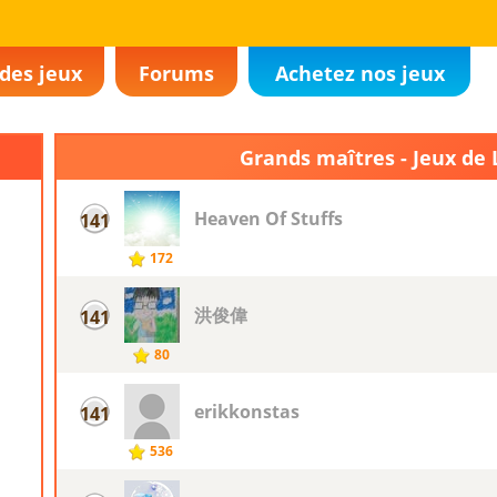
des jeux
Forums
Achetez nos jeux
Grands maîtres - Jeux de
Heaven Of Stuffs
141
172
洪俊偉
141
80
erikkonstas
141
536