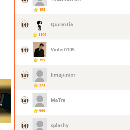
192
QueenTia
141
1106
Violet0105
141
395
limajunior
141
273
MaTra
141
666
splashy
141