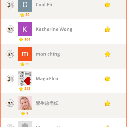
Cool Eh
31
9
30
Katherine Wong
31
9
104
man ching
31
9
89
MagicFlea
31
9
343
學生凃尚妘
31
9
9