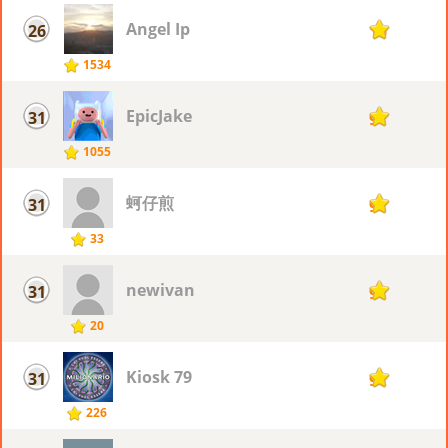
Angel Ip
26
10
1534
EpicJake
31
9
1055
蚵仔煎
31
9
33
newivan
31
9
20
Kiosk 79
31
9
226