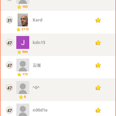
165
Kard
31
9
2115
kdn15
47
8
964
김봄
47
8
173
^0^
47
8
8
n00d1e
47
8