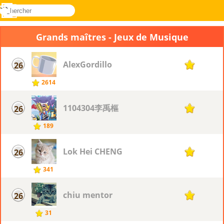
rechercher
Menu
Novel
Connectez-
Games
vous
Grands maîtres - Jeux de Musique
AlexGordillo
26
10
2614
1104304李禹樞
26
10
189
Lok Hei CHENG
26
10
341
chiu mentor
26
10
31