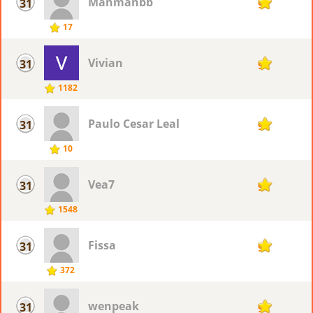
Manmanbb
31
9
17
Vivian
31
9
1182
Paulo Cesar Leal
31
9
10
Vea7
31
9
1548
Fissa
31
9
372
wenpeak
31
9