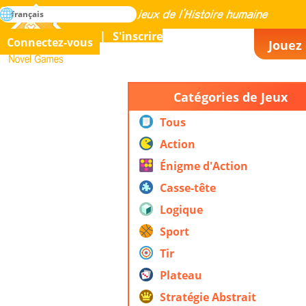
rechercher
français
La maîtrise de tous les jeux de l’histoire humaine
S'inscrire
Connectez-vous
Jouez 
Novel Games
Catégories de Jeux
Tous
Action
Énigme d'Action
Casse-tête
Logique
Sport
Tir
Plateau
Stratégie Abstrait