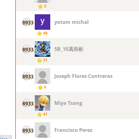
2
yotam michal
8933
48
5B_10馮浩彬
8933
21
Joseph Flores Contreras
8933
6
Miya Tsang
8933
41
Francisco Perez
8933