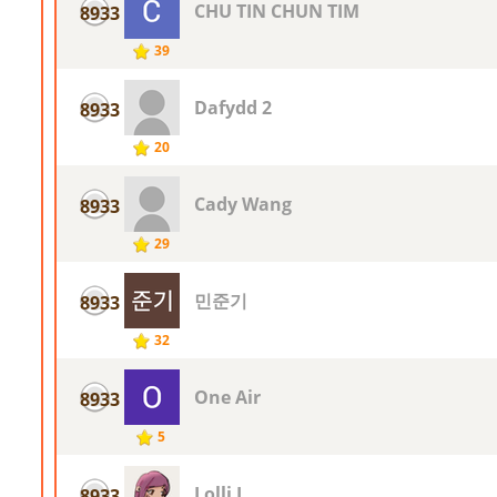
CHU TIN CHUN TIM
8933
39
Dafydd 2
8933
20
Cady Wang
8933
29
민준기
8933
32
One Air
8933
5
Lolli L
8933