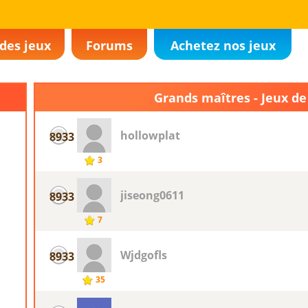
des jeux
Forums
Achetez nos jeux
Grands maîtres - Jeux de
hollowplat
8933
3
jiseong0611
8933
7
Wjdgofls
8933
35