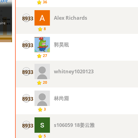
36
Alex Richards
8933
8
郭昊珉
8933
27
whitney1020123
8933
20
林尚淵
8933
3
s106059 18姜云雅
8933
5