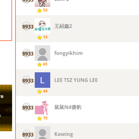
53
王紹鑫2
8933
15
fongyikhim
8933
65
LEE TSZ YUNG LEE
8933
44
鼠鼠Nd傻豹
8933
75
Kawing
8933