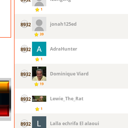
1
jonah125ed
8932
39
AdraHunter
8932
1
Dominique Viard
8932
19
Lewie_The_Rat
8932
1
Lalla echrifa El alaoui
8932