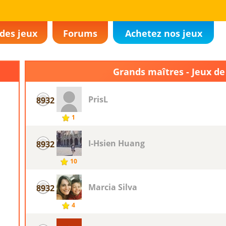
des jeux
Forums
Achetez nos jeux
Grands maîtres - Jeux de
PrisL
8932
1
I-Hsien Huang
8932
10
Marcia Silva
8932
4