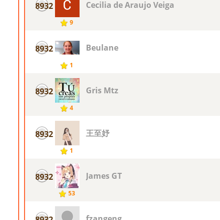
Cecilia de Araujo Veiga
8932
9
Beulane
8932
1
Gris Mtz
8932
4
王至妤
8932
1
James GT
8932
53
fzangeng
8932