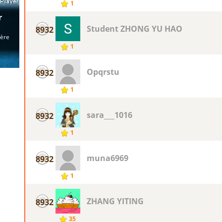
1
Student ZHONG YU HAO
8932
1
Opqrstu
8932
1
sara___1016
8932
1
muna6969
8932
1
ZHANG YITING
8932
35