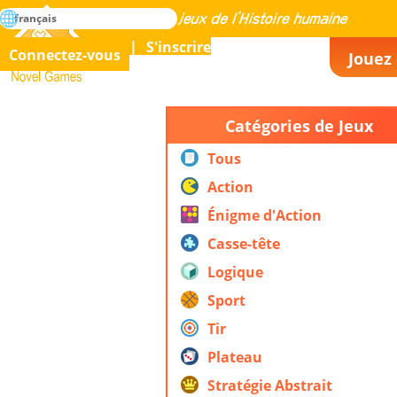
rechercher
français
La maîtrise de tous les jeux de l’histoire humaine
S'inscrire
Connectez-vous
Jouez 
Novel Games
Catégories de Jeux
Tous
Action
Énigme d'Action
Casse-tête
Logique
Sport
Tir
Plateau
Stratégie Abstrait