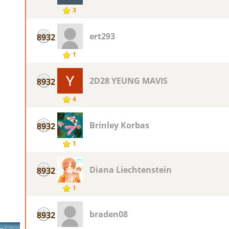
3
ert293
8932
1
2D28 YEUNG MAVIS
8932
4
Brinley Korbas
8932
1
Diana Liechtenstein
8932
1
braden08
8932