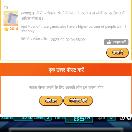
#5
इनमें से अधिकांश खेलों में केवल 1 स्टार वाले लोगों का प्रतिशत भी
(अनुवाद)
अधिक होता है।
(मूल) Most of these games also have a higher percent of people with 1
2614
star only.
द्वारा AlexGordillo
2023-09-02 04:58:09
लाइक करें
उत्तर दें
एक उत्तर पोस्ट करें
जवाब पोस्ट करने के लिए आपको लॉग इन करना होगा
लॉग इन
पंजीकृत करें