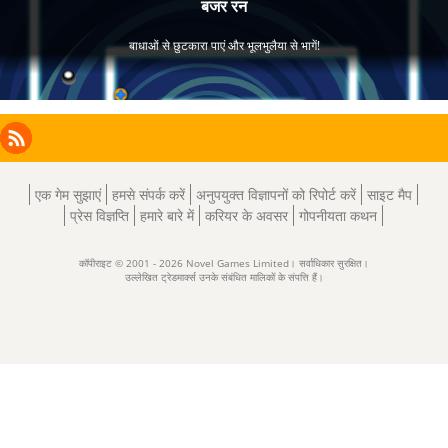
Facebook
Instagram
X
RSS
LinkedIn
एक गेम सुझाएं
हमसे संपर्क करें
अनुपयुक्त विज्ञापनों को रिपोर्ट करें
साइट मैप
प्रेस विज्ञप्ति
हमारे बारे में
करियर के अवसर
गोपनीयता कथन
कॉपीराइट © 2001 - 2026 Novel Games Limited। सर्वाधिकार सुरक्षित।
उल्लेखित ट्रेडमार्क्स उनके संबंधित मालिकों के संपत्ति हैं।