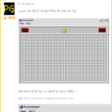
#1 के जवाब में:
यह वही है जो मूल नियम की तरह लग रहा
(अनुवाद)
2694
यही कारण है कि यह ९९ खानों पर रहना चाहिए ।
(मूल) This is what the original rule looks like: