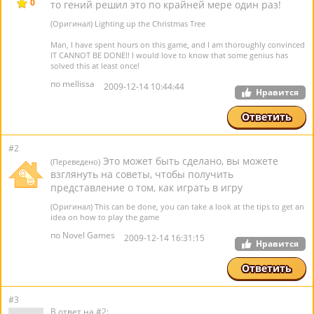
0
то гений решил это по крайней мере один раз!
(Оригинал) Lighting up the Christmas Tree
Man, I have spent hours on this game, and I am thoroughly convinced
IT CANNOT BE DONE!! I would love to know that some genius has
solved this at least once!
по mellissa
2009-12-14 10:44:44
Нравится
Ответить
#2
Это может быть сделано, вы можете
(Переведено)
взглянуть на советы, чтобы получить
представление о том, как играть в игру
(Оригинал) This can be done, you can take a look at the tips to get an
idea on how to play the game
по Novel Games
2009-12-14 16:31:15
Нравится
Ответить
#3
В ответ на #2: