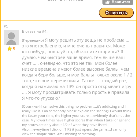
Нравится
Ответить
#5
В ответ на #4:
Я могу решить эту вещь не проблема ....
(Переведено)
это употреблению, и мне очень нравится. Может
0
кто-нибудь, пожалуйста, объясните скоринга? Я
думаю, чем быстрее ваше время, тем выше ваш
счет ... . очевидно, что это не так. Мои более
низкие времена имеют более высокие баллы, чем
когда я беру больше, и мои баллы только около 1 / 2
того, что они перечислили. Также..... каждый раз,
когда я нажимаю на TIPS он просто открывает игру
.... Я могу просматривать только простые правила.
Я что-то упускаю?
(Оригинал) I can solve this thing no problem....it's addicting and I
really like it. Can somebody please explain the scoring? I would think
the faster your time, the higher your score.....evidently that's not the
case. My lower times have higher scores than when I take longer and
my scores are only about 1/2 of what they have listed.
Also.....everytime I click on TIPS it just opens the game....I can only
view the simple rules. Am I missing something?