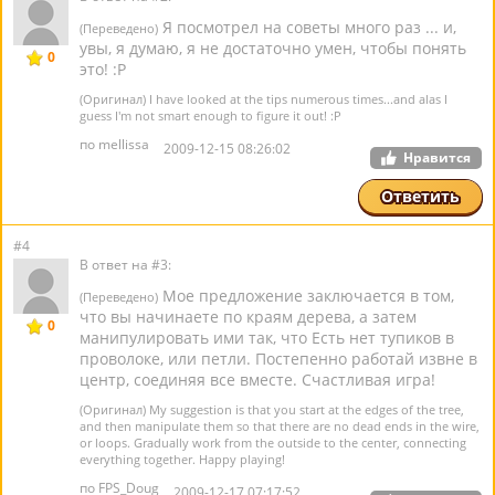
Я посмотрел на советы много раз ... и,
(Переведено)
увы, я думаю, я не достаточно умен, чтобы понять
0
это! :P
(Оригинал) I have looked at the tips numerous times...and alas I
guess I'm not smart enough to figure it out! :P
по mellissa
2009-12-15 08:26:02
Нравится
Ответить
#4
В ответ на #3:
Мое предложение заключается в том,
(Переведено)
что вы начинаете по краям дерева, а затем
0
манипулировать ими так, что Есть нет тупиков в
проволоке, или петли. Постепенно работай извне в
центр, соединяя все вместе. Счастливая игра!
(Оригинал) My suggestion is that you start at the edges of the tree,
and then manipulate them so that there are no dead ends in the wire,
or loops. Gradually work from the outside to the center, connecting
everything together. Happy playing!
по FPS_Doug
2009-12-17 07:17:52