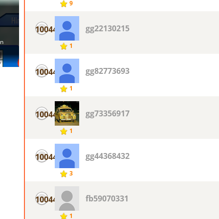
9
gg22130215
10044
1
gg82773693
10044
1
gg73356917
10044
1
gg44368432
10044
3
fb59070331
10044
1