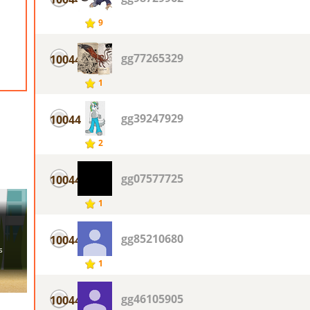
9
gg77265329
10044
1
gg39247929
10044
2
gg07577725
10044
1
gg85210680
10044
1
gg46105905
10044