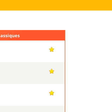
lassiques
1
1
1