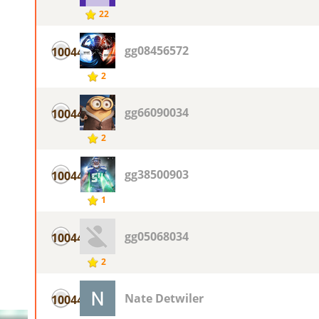
22
gg08456572
10044
2
gg66090034
10044
2
gg38500903
10044
1
gg05068034
10044
2
Nate Detwiler
10044