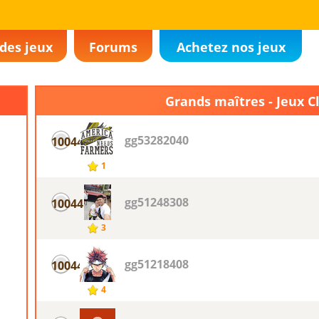
des jeux
Forums
Achetez nos jeux
Grands maîtres - Jeux C
gg53282040
10044
1
gg51248308
10044
3
gg51218408
10044
4