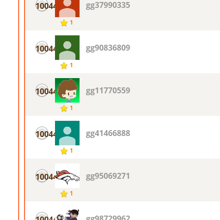
gg37990335
10044
1
gg90836809
10044
1
gg11770559
10044
1
gg41466888
10044
1
gg95069271
10044
1
gg98729962
10044