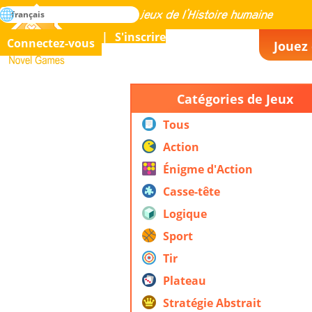
rechercher
français
La maîtrise de tous les jeux de l’histoire humaine
S'inscrire
Connectez-vous
Jouez 
Novel Games
Catégories de Jeux
Tous
Action
Énigme d'Action
Casse-tête
Logique
Sport
Tir
Plateau
Stratégie Abstrait