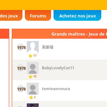
des jeux
Forums
Achetez nos jeux
Grands maîtres - Jeux de
高振瑞
1978
17
BabyLovelyCat11
1978
10
tomioannouca
1978
2