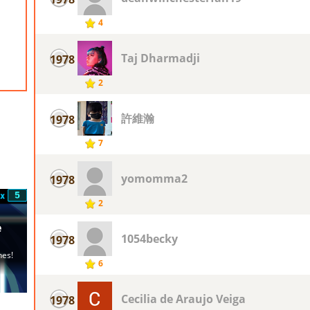
4
Taj Dharmadji
1978
2
許維瀚
1978
7
yomomma2
1978
2
1054becky
1978
6
Cecilia de Araujo Veiga
1978