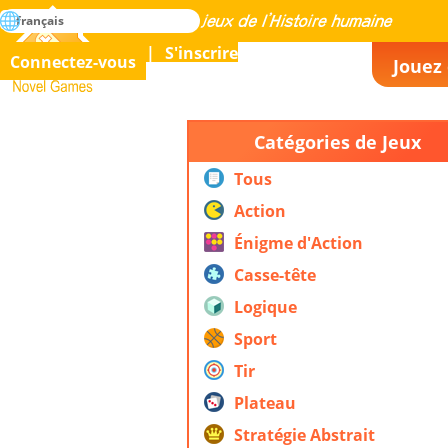
rechercher
français
La maîtrise de tous les jeux de l’histoire humaine
S'inscrire
Connectez-vous
Jouez 
Novel Games
Catégories de Jeux
Tous
Action
Énigme d'Action
Casse-tête
Logique
Sport
Tir
Plateau
Stratégie Abstrait