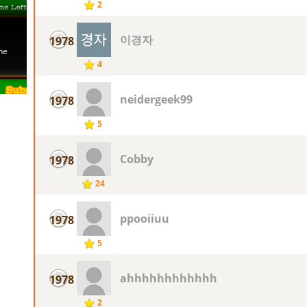
2
이경자
1978
4
neidergeek99
1978
5
Cobby
1978
24
ppooiiuu
1978
5
ahhhhhhhhhhhh
1978
2