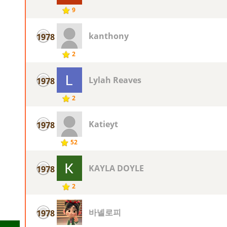
9
kanthony
1978
2
Lylah Reaves
1978
2
Katieyt
1978
52
KAYLA DOYLE
1978
2
바넬로피
1978