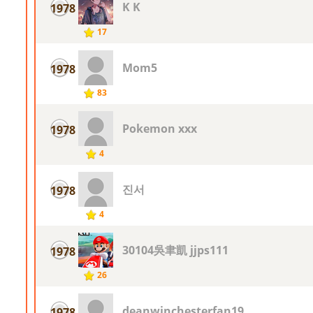
K K
1978
17
Mom5
1978
83
Pokemon xxx
1978
4
진서
1978
4
30104吳聿凱 jjps111
1978
26
deanwinchesterfan19
1978