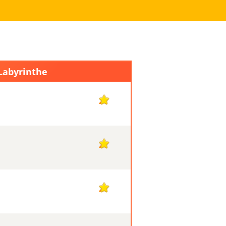
 Labyrinthe
2
2
2