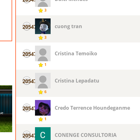
3
cuong tran
20547
3
Cristina Temoiko
20547
1
Cristina Lepadatu
20547
6
Credo Terrence Houndeganme
20547
1
CONENGE CONSULTORIA
20547