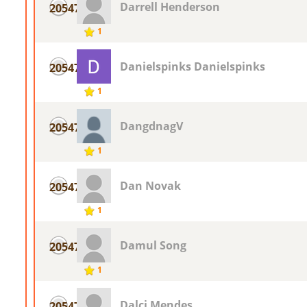
Darrell Henderson
20547
1
Danielspinks Danielspinks
20547
1
DangdnagV
20547
1
Dan Novak
20547
1
Damul Song
20547
1
Dalci Mendes
20547