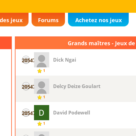
des jeux
Forums
Achetez nos jeux
Grands maîtres - Jeux de
Dick Ngai
20547
1
Delcy Deize Goulart
20547
1
David Podewell
20547
1