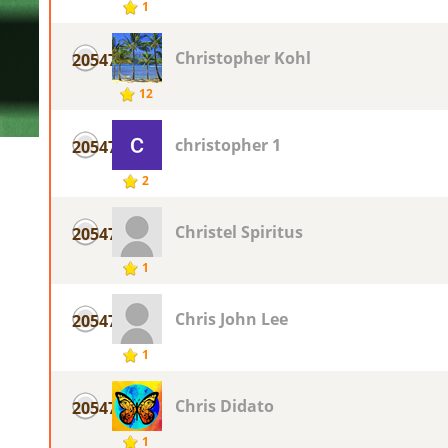
1
Christopher Kohl
20547
12
christopher 1
20547
2
Christel Spiritus
20547
1
Chris John Lee
20547
1
Chris Didato
20547
1