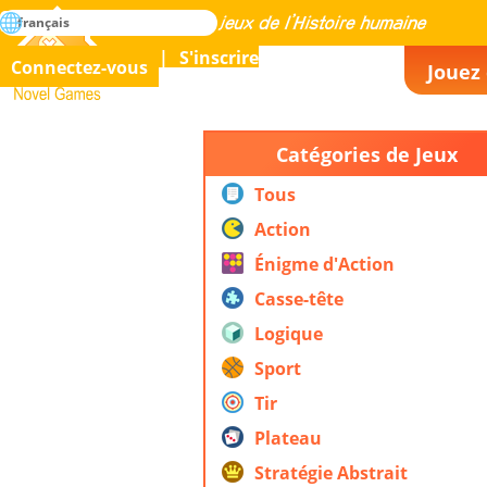
rechercher
français
La maîtrise de tous les jeux de l’histoire humaine
S'inscrire
Connectez-vous
Jouez 
Novel Games
Catégories de Jeux
Tous
Action
Énigme d'Action
Casse-tête
Logique
Sport
Tir
Plateau
Stratégie Abstrait