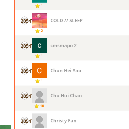
1
COLD // SLEEP
20547
2
cmsmapo 2
20547
1
Chun Hei Yau
20547
1
Chu Hui Chan
20547
10
Christy Fan
20547