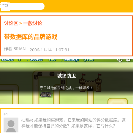
搜
寻
功
乐和游
登入
能
戏
讨论区
>
一般讨论
表
带数据库的品牌游戏
作者 BRIAN
2006-11-14 11:07:31
#1
如果我购买游戏，它来我的网站的评分数据库。这
(已翻译)
样我才能保持自己的分数？如果是这样，它写什么？