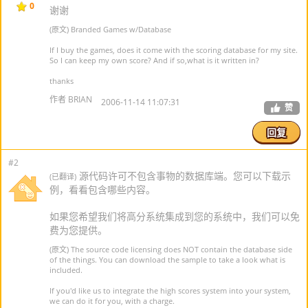
0
谢谢
(原文) Branded Games w/Database
If I buy the games, does it come with the scoring database for my site.
So I can keep my own score? And if so,what is it written in?
thanks
作者 BRIAN
2006-11-14 11:07:31
赞
回复
#2
源代码许可不包含事物的数据库端。您可以下载示
(已翻译)
例，看看包含哪些内容。
如果您希望我们将高分系统集成到您的系统中，我们可以免
费为您提供。
(原文) The source code licensing does NOT contain the database side
of the things. You can download the sample to take a look what is
included.
If you'd like us to integrate the high scores system into your system,
we can do it for you, with a charge.