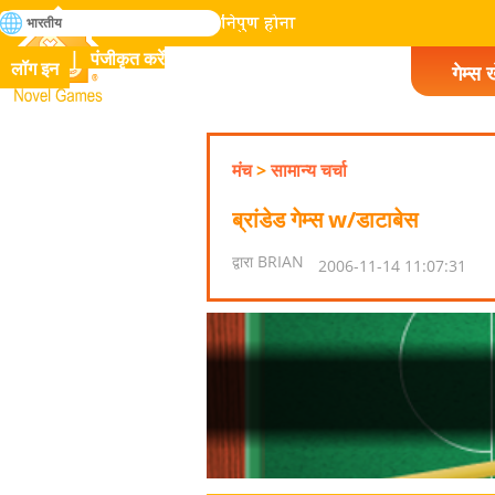
खोजे
भारतीय
मानव इतिहास में सभी गेम में निपुण होना
पंजीकृत करें
लॉग इन
गेम्स ख
Novel Games
मंच
>
सामान्य चर्चा
ब्रांडेड गेम्स w/डाटाबेस
द्वारा BRIAN
2006-11-14 11:07:31