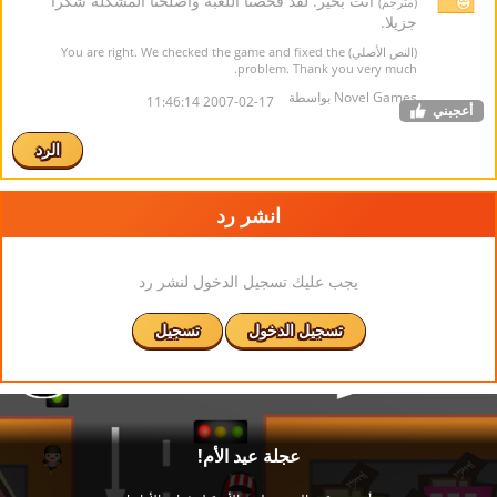
أنت بخير. لقد فحصنا اللعبة وأصلحنا المشكلة شكرا
(مترجم)
جزيلا.
(النص الأصلي) You are right. We checked the game and fixed the
problem. Thank you very much.
Novel Games بواسطة
2007-02-17 11:46:14
أعجبني
الرد
انشر رد
يجب عليك تسجيل الدخول لنشر رد
تسجيل الدخول
تسجيل