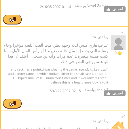
Novel Games بواسطة
2007-01-14 12:16:35
أعجبني
الرد
#3
رداً على #2:
هاري كيس لديه وجهة نظر. كنت ألعب اللعبة مؤخرا وجاء
(مترجم)
رسالة التي بدت إما مثل حالة صغيرة L أو رأس المال الأول... أنا
0
كتبت قضية صغيرة L عدة مرات وأنه لن يسجل.. أعتقد أن هذا
هو علة. يرجى النظر في ذلك
(النص الأصلي) harry sack has a point..i was playing the game recently
and a letter came up which looked either like small case L or capital
I...i typed small case L numerous times and it wouldn't register..I
believe this is a bug..please look into it
daniel2 بواسطة
2007-02-15 15:43:22
أعجبني
الرد
#4
رداً على #3: