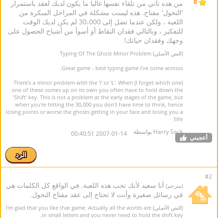
0
من هذه تأتي من تلقاء نفسها غالبا ما يكون لديك لعقد باستمرار
'التحول' مفتاح. هذه ليست مشكلة في المراحل المبكرة من
اللعبة ، ولكن عندما تصل إلى 30،000 لم يكن لديك الوقت
للتفكير ، وبالتالي فقدان النقاط أو أسوأ من أشباح الحصول على
وجهك وفقدان حياتك!
(النص الأصلي) Typing Of The Ghost Minor Problem
Great game - best typing game I've come acrosss.
There's a minor problem with the 'i' or 'L'. When (I forget which one)
one of these comes up on its own you often have to hold down the
'Shift' key. This is not a problem at the early stages of the game, but
when you're hitting the 30,000 you don't have time to think, hence
losing points or worse the ghosts getting in your face and losing you a
life!
Harry Sack بواسطة
2007-01-14 00:40:51
أعجبني
الرد
#2
أنا سعيد لأنك تحب هذه اللعبة. في الواقع كل الكلمات هي
(مترجم)
في رسائل صغيرة وأنت لا تحتاج إلى عقد مفتاح التحول.
(النص الأصلي) I'm glad that you like that game. Actually all the words are
in small letters and you never need to hold the shift key.