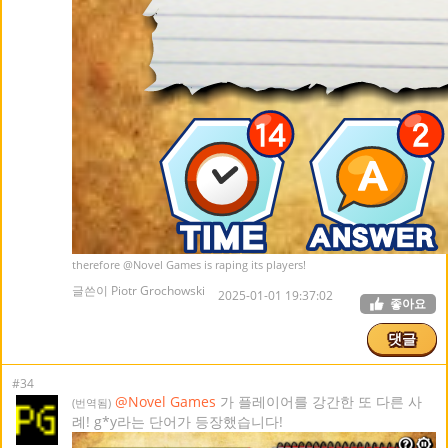
therefore
@Novel Games
is raping its players!
글쓴이 Piotr Grochowski
2025-01-01 19:37:02
좋아요
댓글
#34
@Novel Games
가 플레이어를 강간한 또 다른 사
(번역됨)
례! g*y라는 단어가 등장했습니다!