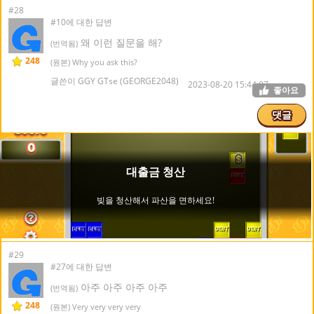
#28
#10에 대한 답변
왜 이런 질문을 해?
(번역됨)
248
(원본) Why you ask this?
글쓴이 GGY GTse (GEORGE2048)
2023-08-20 15:44:07
좋아요
댓글
#29
#27에 대한 답변
아주 아주 아주 아주
(번역됨)
248
(원본) Very very very very