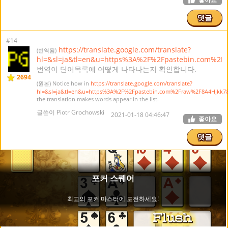
댓글
#14
https://translate.google.com/translate?
(번역됨)
hl=&sl=ja&tl=en&u=https%3A%2F%2Fpastebin.com%2F
번역이 단어목록에 어떻게 나타나는지 확인합니다.
2694
(원본) Notice how in
https://translate.google.com/translate?
hl=&sl=ja&tl=en&u=https%3A%2F%2Fpastebin.com%2Fraw%2F8A4Hjkk7
the translation makes words appear in the list.
글쓴이 Piotr Grochowski
2021-01-18 04:46:47
좋아요
댓글