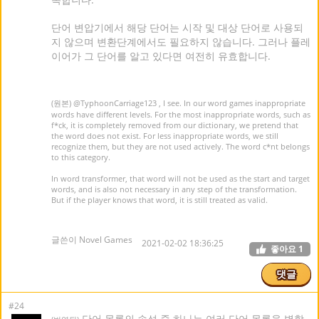
단어 변압기에서 해당 단어는 시작 및 대상 단어로 사용되
지 않으며 변환단계에서도 필요하지 않습니다. 그러나 플레
이어가 그 단어를 알고 있다면 여전히 유효합니다.
(원본)
@TyphoonCarriage123
, I see. In our word games inappropriate
words have different levels. For the most inappropriate words, such as
f*ck, it is completely removed from our dictionary, we pretend that
the word does not exist. For less inappropriate words, we still
recognize them, but they are not used actively. The word c*nt belongs
to this category.
In word transformer, that word will not be used as the start and target
words, and is also not necessary in any step of the transformation.
But if the player knows that word, it is still treated as valid.
글쓴이 Novel Games
2021-02-02 18:36:25
좋아요
1
댓글
#24
단어 목록의 속성 중 하나는 여러 단어 목록을 병합