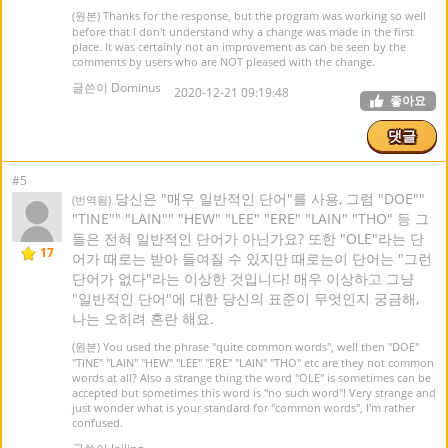
(원본) Thanks for the response, but the program was working so well
before that I don't understand why a change was made in the first
place. It was certainly not an improvement as can be seen by the
comments by users who are NOT pleased with the change.
글쓴이 Dominus
2020-12-21 09:19:48
좋아요
댓글
#5
당신은 "매우 일반적인 단어"를 사용, 그럼 "DOE""
(번역됨)
"TINE"" "LAIN"" "HEW" "LEE" "ERE" "LAIN" "THO" 등 그
들은 전혀 일반적인 단어가 아닌가요? 또한 "OLE"라는 단
17
어가 때로는 받아 들여질 수 있지만 때로는이 단어는 "그런
단어가 없다"라는 이상한 것입니다! 매우 이상하고 그냥
"일반적인 단어"에 대한 당신의 표준이 무엇인지 궁금해,
나는 오히려 혼란 해요.
(원본) You used the phrase "quite common words", well then "DOE"
"TINE" "LAIN" "HEW" "LEE" "ERE" "LAIN" "THO" etc are they not common
words at all? Also a strange thing the word "OLE" is sometimes can be
accepted but sometimes this word is "no such word"! Very strange and
just wonder what is your standard for "common words", I'm rather
confused.