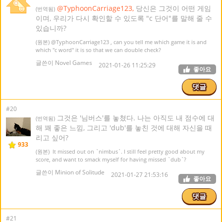
@TyphoonCarriage123,
당신은 그것이 어떤 게임
(번역됨)
이며, 우리가 다시 확인할 수 있도록 "c 단어"를 말해 줄 수
있습니까?
(원본)
@TyphoonCarriage123
, can you tell me which game it is and
which "c word" it is so that we can double check?
글쓴이 Novel Games
2021-01-26 11:25:29
좋아요
댓글
#20
그것은 '님버스'를 놓쳤다. 나는 아직도 내 점수에 대
(번역됨)
해 꽤 좋은 느낌, 그리고 'dub'를 놓친 것에 대해 자신을 때
리고 싶어?
933
(원본) It missed out on `nimbus`. I still feel pretty good about my
score, and want to smack myself for having missed `dub`?
글쓴이 Minion of Solitude
2021-01-27 21:53:16
좋아요
댓글
#21