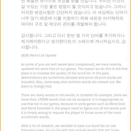
면 특별한 보너스로 보상을 받을 것입니다. 우리는 이것이
갈 수있는 가장 좋은 방법이 될 것이라고 믿습니다. 그러나
이러한 변경사항은 간단하지 않습니다. 이 세상에는 단어가
너무 많기 때문에 이를 지원하기 위해 새로운 아키텍처와
데이터 구조 및 메모리 관리를 개발해야 합니다.
감사합니다. 그리고 다시 한번 몇 가지 단어를 추가하거나
제거해야한다고 생각한다면,이 스레드에 게시하십시오, 감
사합니다.
(원본) Word List Update
As some of you are well aware (and complained), we have recently
updated the word lists of our games. The reason we do this in the first
place is to increase the quality of the word list. In the past,
abbreviations are sometimes allowed and some obscure words are
included. Also, some easy and common words are missed out. We
want to change that.
There are many words in this world. In Scrabble for example, there are
more than 270000 words that can be accepted. It is inappropriate to
use that list in our games, because in some games such as Word Grid
and Word Scramble II, the player need to figure out all the words and
it is simply wrong to request the player to know some of the most
uncommon words.
After a lot of research, we decided to base our word list on use
frequency data. So our list will only include words that are "quite