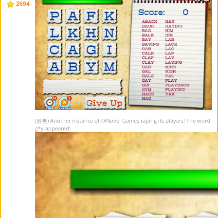
2694
(원본) Another instance of
@Novel Games
raping its players! The word
g*y appeared!