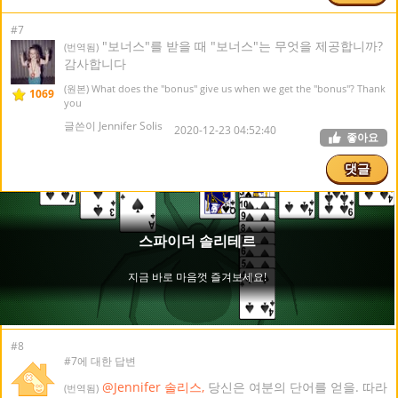
#7
"보너스"를 받을 때 "보너스"는 무엇을 제공합니까?
(번역됨)
감사합니다
(원본) What does the "bonus" give us when we get the "bonus"? Thank
1069
you
글쓴이 Jennifer Solis
2020-12-23 04:52:40
좋아요
댓글
#8
#7에 대한 답변
@Jennifer 솔리스,
당신은 여분의 단어를 얻을. 따라
(번역됨)