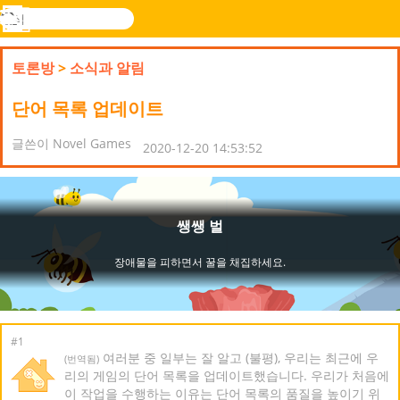
검
색
메
Novel
로그
뉴
Games
인
토론방
>
소식과 알림
단어 목록 업데이트
글쓴이 Novel Games
2020-12-20 14:53:52
#1
여러분 중 일부는 잘 알고 (불평), 우리는 최근에 우
(번역됨)
리의 게임의 단어 목록을 업데이트했습니다. 우리가 처음에
이 작업을 수행하는 이유는 단어 목록의 품질을 높이기 위