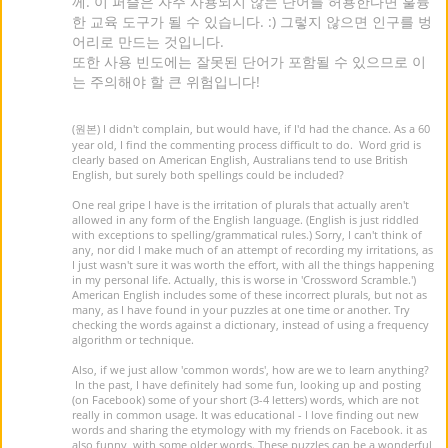
께. 이 퍼즐은 자주 사용되지 않는 단어를 허용한다면 훌륭
한 교육 도구가 될 수 있습니다. :) 그렇지 않으면 인구를 벙
어리로 만드는 것입니다.
또한 사용 빈도에는 잘못된 단어가 포함될 수 있으므로 이
는 주의해야 할 큰 위험입니다!
(원본) I didn't complain, but would have, if I'd had the chance. As a 60
year old, I find the commenting process difficult to do. Word grid is
clearly based on American English, Australians tend to use British
English, but surely both spellings could be included?
One real gripe I have is the irritation of plurals that actually aren't
allowed in any form of the English language. (English is just riddled
with exceptions to spelling/grammatical rules.) Sorry, I can't think of
any, nor did I make much of an attempt of recording my irritations, as
I just wasn't sure it was worth the effort, with all the things happening
in my personal life. Actually, this is worse in 'Crossword Scramble.')
American English includes some of these incorrect plurals, but not as
many, as I have found in your puzzles at one time or another. Try
checking the words against a dictionary, instead of using a frequency
algorithm or technique.
Also, if we just allow 'common words', how are we to learn anything?
In the past, I have definitely had some fun, looking up and posting
(on Facebook) some of your short (3-4 letters) words, which are not
really in common usage. It was educational - I love finding out new
words and sharing the etymology with my friends on Facebook. it as
also funny, with some older words. These puzzles can be a wonderful