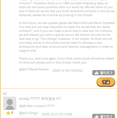
common". However, there is no 100% accurate frequency data, so
there are still some problems with our word list. We will listen to you
and if there are words that you think should be included or should be
removed, please let us know by posting in this thread.
In the future, we will update games like Word Grid and Word Scramble
II so that you are only requested to make the words that are "quite
common", and if you can make a word that is valid but not common,
we will reward you with a special bonus. We believe this will be the
best way to go. This change, however, is not simple. As there are just
too many words in this world and we need to develop a new
architecture and data structure and memory management in order to
support that.
Thank you. And once again if you think some words should be added
or removed, please post in this thread, thank you.
글쓴이 Novel Games
2020-12-20 14:53:52
좋아요
3
댓글
#2
?????? 부러졌는가?
(번역됨)
(원본) Was it broken ??????
8
글쓴이 Greg1
2020-12-21 01:14:09
좋아요
2