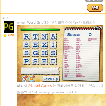
댓글
#33
Word Grid에는 부적절한 단어 *ex가 포함되어
(번역됨)
2694
따라서
@Novel Games
는 플레이어를 강간하고 있습니다!
(원본) Word Grid has inappropriate word *ex in it,